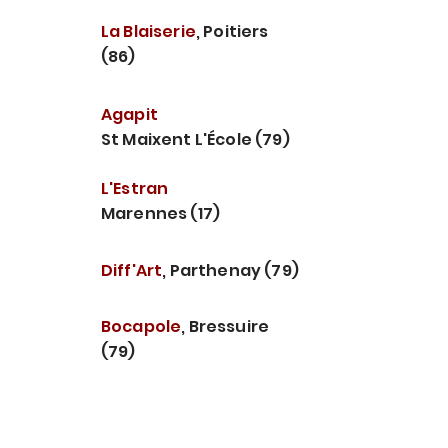
21
La Blaiserie
, Poitiers
jan
(86)
02
Agapit
avr
St Maixent L'École (79)
23
L'Estran
avr
Marennes (17)
30
Diff'Art
, Parthenay (79)
avr
13
Bocapole
, Bressuire
mai
(79)