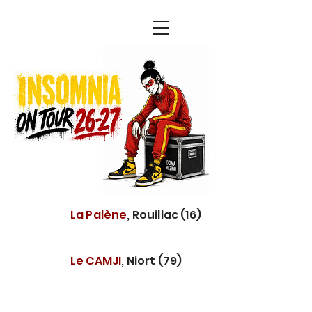
13
La Palène
, Rouillac (16)
nov
21
Le CAMJI
, Niort (79)
nov